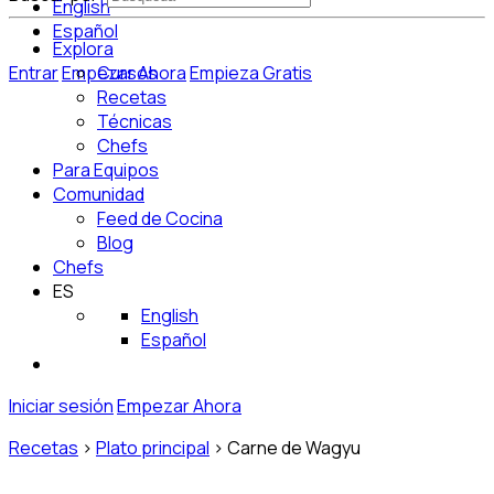
English
Español
Explora
Entrar
Empezar Ahora
Cursos
Empieza Gratis
Recetas
Técnicas
Chefs
Para Equipos
Comunidad
Feed de Cocina
Blog
Chefs
ES
English
Español
Iniciar sesión
Empezar Ahora
Recetas
>
Plato principal
>
Carne de Wagyu