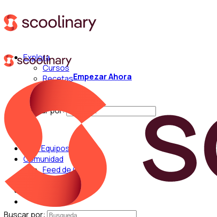
Explora
Cursos
Empezar Ahora
Recetas
Técnicas
Chefs
Buscar por:
Para Equipos
Comunidad
Feed de Cocina
Blog
Chefs
Buscar por: