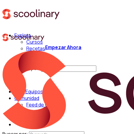
Explora
Cursos
Empezar Ahora
Recetas
Técnicas
Chefs
Buscar por:
Para Equipos
Comunidad
Feed de Cocina
Blog
Chefs