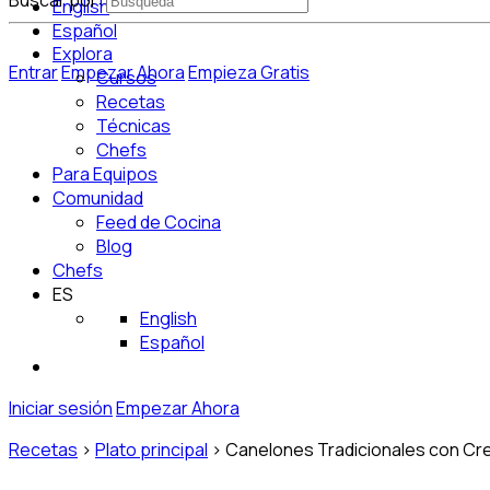
Buscar por:
English
Español
Explora
Entrar
Empezar Ahora
Empieza Gratis
Cursos
Recetas
Técnicas
Chefs
Para Equipos
Comunidad
Feed de Cocina
Blog
Chefs
ES
English
Español
Iniciar sesión
Empezar Ahora
Recetas
>
Plato principal
>
Canelones Tradicionales con Cr