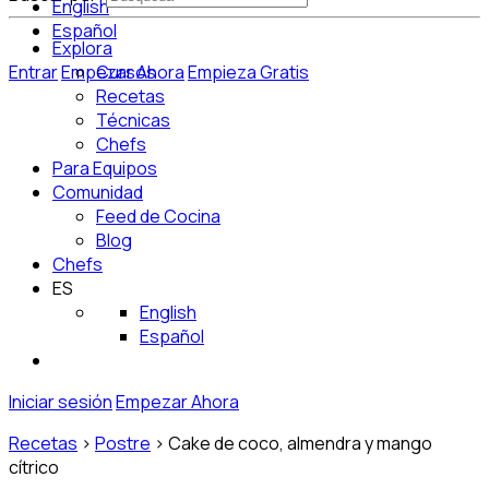
English
Español
Explora
Entrar
Empezar Ahora
Cursos
Empieza Gratis
Recetas
Técnicas
Chefs
Para Equipos
Comunidad
Feed de Cocina
Blog
Chefs
ES
English
Español
Iniciar sesión
Empezar Ahora
Recetas
>
Postre
>
Cake de coco, almendra y mango
cítrico