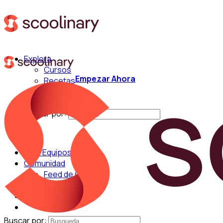
Explora
Cursos
Empezar Ahora
Recetas
Técnicas
Chefs
Buscar por:
Para Equipos
Comunidad
Feed de Cocina
Blog
Chefs
Buscar por: