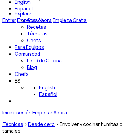
English
Español
Explora
Entrar
Empezar Ahora
Cursos
Empieza Gratis
Recetas
Técnicas
Chefs
Para Equipos
Comunidad
Feed de Cocina
Blog
Chefs
ES
English
Español
Iniciar sesión
Empezar Ahora
Técnicas
>
Desde cero
>
Envolver y cocinar humitas o
tamales