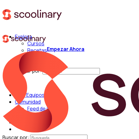
Explora
Cursos
Empezar Ahora
Recetas
Técnicas
Chefs
Buscar por:
Para Equipos
Comunidad
Feed de Cocina
Blog
Chefs
Buscar por: