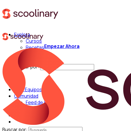
Explora
Cursos
Empezar Ahora
Recetas
Técnicas
Chefs
Buscar por:
Para Equipos
Comunidad
Feed de Cocina
Blog
Chefs
Buscar por: