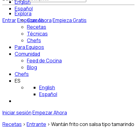
English
Español
Explora
Entrar
Empezar Ahora
Cursos
Empieza Gratis
Recetas
Técnicas
Chefs
Para Equipos
Comunidad
Feed de Cocina
Blog
Chefs
ES
English
Español
Iniciar sesión
Empezar Ahora
Recetas
>
Entrante
>
Wantán frito con salsa tipo tamarindo