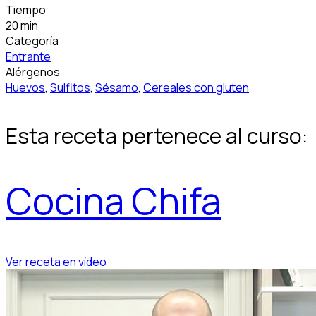
Tiempo
20 min
Categoría
Entrante
Alérgenos
Huevos
,
Sulfitos
,
Sésamo
,
Cereales con gluten
Esta receta pertenece al curso:
Cocina Chifa
Ver receta en vídeo