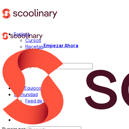
Explora
Cursos
Empezar Ahora
Recetas
Técnicas
Chefs
Buscar por:
Para Equipos
Comunidad
Feed de Cocina
Blog
Chefs