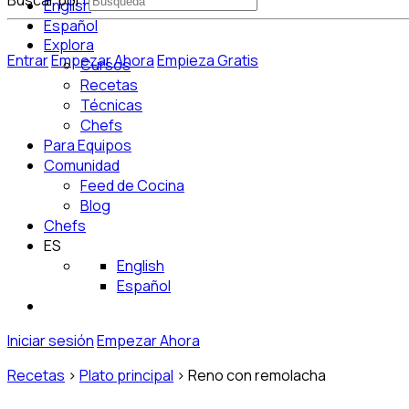
Buscar por:
English
Español
Explora
Entrar
Empezar Ahora
Empieza Gratis
Cursos
Recetas
Técnicas
Chefs
Para Equipos
Comunidad
Feed de Cocina
Blog
Chefs
ES
English
Español
Iniciar sesión
Empezar Ahora
Recetas
>
Plato principal
>
Reno con remolacha