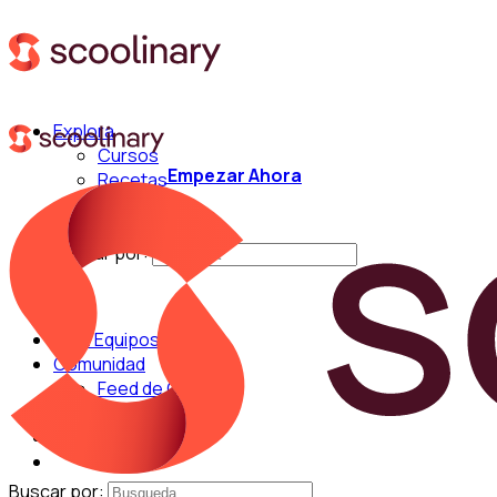
Explora
Cursos
Empezar Ahora
Recetas
Técnicas
Chefs
Buscar por:
Para Equipos
Comunidad
Feed de Cocina
Blog
Chefs
Buscar por: