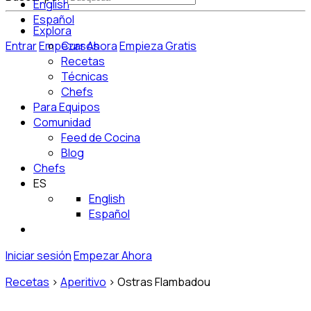
English
Español
Explora
Entrar
Empezar Ahora
Cursos
Empieza Gratis
Recetas
Técnicas
Chefs
Para Equipos
Comunidad
Feed de Cocina
Blog
Chefs
ES
English
Español
Iniciar sesión
Empezar Ahora
Recetas
>
Aperitivo
>
Ostras Flambadou