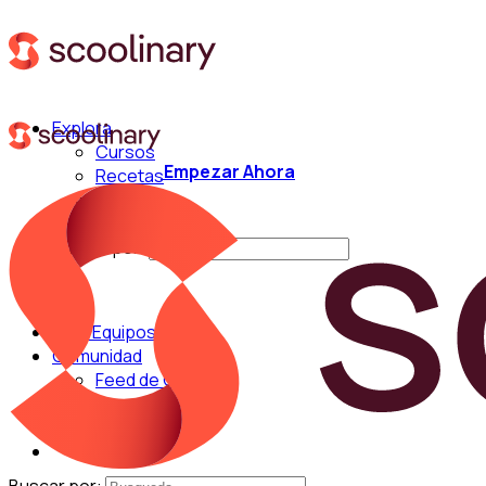
Explora
Cursos
Empezar Ahora
Recetas
Técnicas
Chefs
Buscar por:
Para Equipos
Comunidad
Feed de Cocina
Blog
Chefs