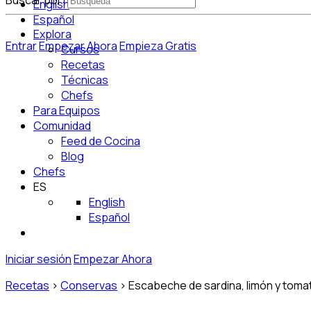
Buscar por:
English
Español
Explora
Entrar
Empezar Ahora
Empieza Gratis
Cursos
Recetas
Técnicas
Chefs
Para Equipos
Comunidad
Feed de Cocina
Blog
Chefs
ES
English
Español
Iniciar sesión
Empezar Ahora
Recetas
>
Conservas
>
Escabeche de sardina, limón y toma