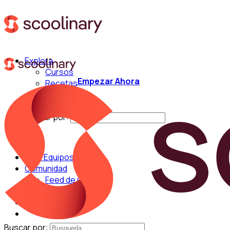
Explora
Cursos
Empezar Ahora
Recetas
Técnicas
Chefs
Buscar por:
Para Equipos
Comunidad
Feed de Cocina
Blog
Chefs
Buscar por: