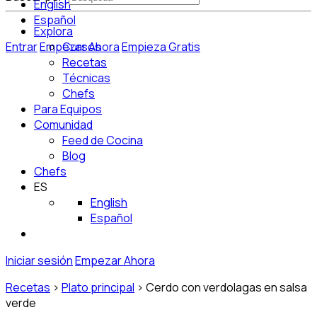
English
Español
Explora
Entrar
Empezar Ahora
Cursos
Empieza Gratis
Recetas
Técnicas
Chefs
Para Equipos
Comunidad
Feed de Cocina
Blog
Chefs
ES
English
Español
Iniciar sesión
Empezar Ahora
Recetas
>
Plato principal
>
Cerdo con verdolagas en salsa
verde