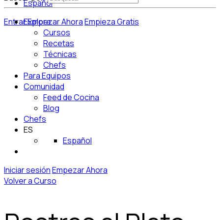
Español
Entrar
Explora
Empezar Ahora
Empieza Gratis
Cursos
Recetas
Técnicas
Chefs
Para Equipos
Comunidad
Feed de Cocina
Blog
Chefs
ES
Español
Iniciar sesión
Empezar Ahora
Volver a Curso