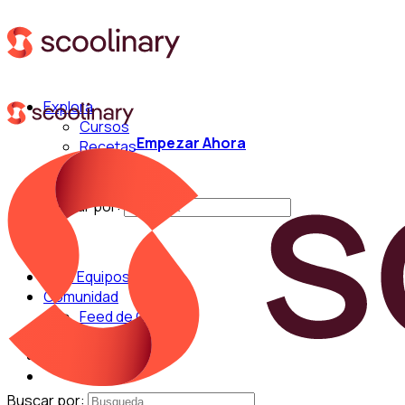
Explora
Cursos
Empezar Ahora
Recetas
Técnicas
Chefs
Buscar por:
Para Equipos
Comunidad
Feed de Cocina
Blog
Chefs
Buscar por: