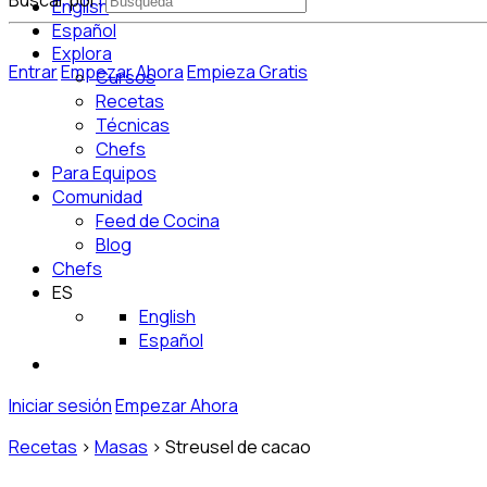
Buscar por:
English
Español
Explora
Entrar
Empezar Ahora
Empieza Gratis
Cursos
Recetas
Técnicas
Chefs
Para Equipos
Comunidad
Feed de Cocina
Blog
Chefs
ES
English
Español
Iniciar sesión
Empezar Ahora
Recetas
>
Masas
>
Streusel de cacao