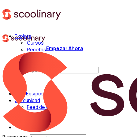
Explora
Cursos
Empezar Ahora
Recetas
Técnicas
Chefs
Buscar por:
Para Equipos
Comunidad
Feed de Cocina
Blog
Chefs