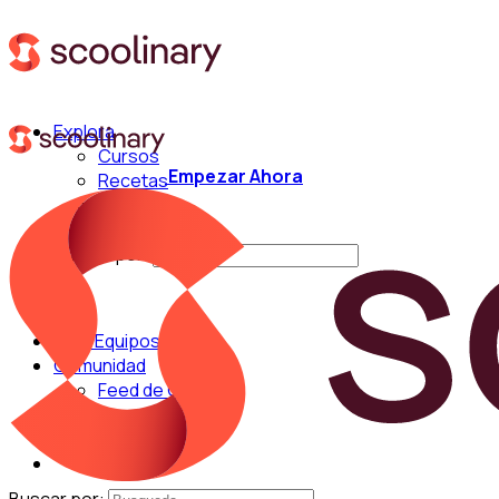
Explora
Cursos
Empezar Ahora
Recetas
Técnicas
Chefs
Buscar por:
Para Equipos
Comunidad
Feed de Cocina
Blog
Chefs