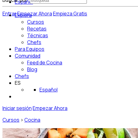
Buscar por:
Español
Entrar
Empezar Ahora
Empieza Gratis
Explora
Cursos
Recetas
Técnicas
Chefs
Para Equipos
Comunidad
Feed de Cocina
Blog
Chefs
ES
Español
Iniciar sesión
Empezar Ahora
Cursos
>
Cocina